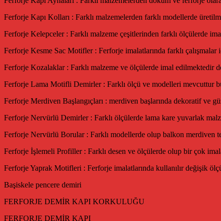
Ferforje Kapı Aynaları : Farklı malzemelerden döküm ve ferforje olarak 
Ferforje Kapı Kolları : Farklı malzemelerden farklı modellerde üretilmek
Ferforje Kelepceler : Farklı malzeme çeşitlerinden farklı ölçülerde ima
Ferforje Kesme Sac Motifler : Ferforje imalatlarında farklı çalışmalar i
Ferforje Kozalaklar : Farklı malzeme ve ölçülerde imal edilmektedir de
Ferforje Lama Motifli Demirler : Farklı ölçü ve modelleri mevcuttur büt
Ferforje Merdiven Başlangıçları : merdiven başlarında dekoratif ve gü
Ferforje Nervürlü Demirler : Farklı ölçülerde lama kare yuvarlak malz
Ferforje Nervürlü Borular : Farklı modellerde olup balkon merdiven ter
Ferforje İşlemeli Profiller : Farklı desen ve ölçülerde olup bir çok ima
Ferforje Yaprak Motifleri : Ferforje imalatlarında kullanılır değişik öl
Başiskele pencere demiri
FERFORJE DEMİR KAPI KORKULUĞU
FERFORJE DEMİR KAPI