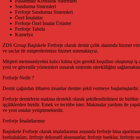
Paslanmaz Korkuluk Sistemleri
Sundurma Sistemleri
Ferforje Sundurma Sistemleri
Özel İmalatlar
Ferforje Özel İmalat Ürünler
Ferforje Tabela
Kamelya
ZDS Group Başiskele Ferforje olarak demir çelik alanında hizmet verme
ve saclar ile müşterilerimize hizmet sunmaktayız.
Müşteri memnuniyetini kalıcı kılma için gerekli koşulları oluşturup iş a
yeni ve güvenilir yöntemleri sunarak sistemin sürekliliğini sağlamaktad
Ferforje Nedir ?
Demir çağından itibaren insanlar demire şekil vermeye başlamışlardır
Ferforje demirlerin makina destekli olarak şekillendirilmesi ile birlik
işçiliklerden biridir. Emek ve tecrübe ister. Makinalar yardımı ile yapıl
ve yeni ustalar yetiştirmektedir.
Ferforje İmalatlarımız
Başiskele Ferforje olarak imalatlarımız arasında ferforje bina apartman g
korkulukları, ferforje dekoratif aksesuarlar, ferforje banklar, ferforje s