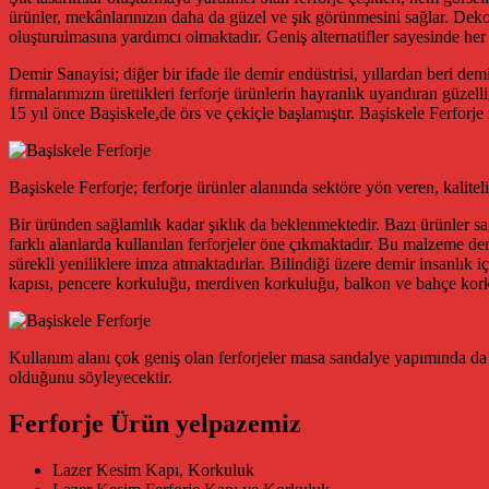
ürünler, mekânlarınızın daha da güzel ve şık görünmesini sağlar. Dekor 
oluşturulmasına yardımcı olmaktadır. Geniş alternatifler sayesinde her 
Demir Sanayisi; diğer bir ifade ile demir endüstrisi, yıllardan beri dem
firmalarımızın ürettikleri ferforje ürünlerin hayranlık uyandıran güzell
15 yıl önce Başiskele,de örs ve çekiçle başlamıştır. Başiskele Ferforje
Başiskele Ferforje; ferforje ürünler alanında sektöre yön veren, kalitel
Bir üründen sağlamlık kadar şıklık da beklenmektedir. Bazı ürünler sa
farklı alanlarda kullanılan ferforjeler öne çıkmaktadır. Bu malzeme d
sürekli yeniliklere imza atmaktadırlar. Bilindiği üzere demir insanlık i
kapısı, pencere korkuluğu, merdiven korkuluğu, balkon ve bahçe kor
Kullanım alanı çok geniş olan ferforjeler masa sandalye yapımında da k
olduğunu söyleyecektir.
Ferforje Ürün yelpazemiz
Lazer Kesim Kapı, Korkuluk