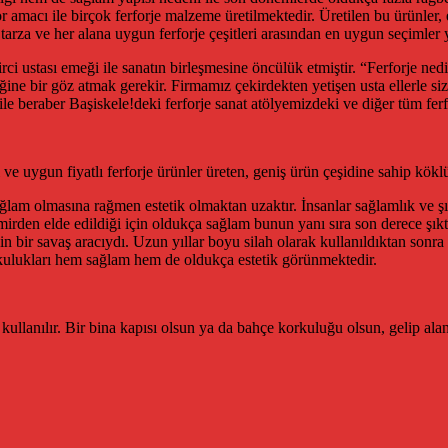
amacı ile birçok ferforje malzeme üretilmektedir. Üretilen bu ürünler, ev
tarza ve her alana uygun ferforje çeşitleri arasından en uygun seçimler 
irci ustası emeği ile sanatın birleşmesine öncülük etmiştir. “Ferforje ned
iğine bir göz atmak gerekir. Firmamız çekirdekten yetişen usta ellerle siz 
 ile beraber Başiskele!deki ferforje sanat atölyemizdeki ve diğer tüm fer
i ve uygun fiyatlı ferforje ürünler üreten, geniş ürün çeşidine sahip köklü
ğlam olmasına rağmen estetik olmaktan uzaktır. İnsanlar sağlamlık ve şı
emirden elde edildiği için oldukça sağlam bunun yanı sıra son derece şı
çin bir savaş aracıydı. Uzun yıllar boyu silah olarak kullanıldıktan sonra
kulukları hem sağlam hem de oldukça estetik görünmektedir.
ullanılır. Bir bina kapısı olsun ya da bahçe korkuluğu olsun, gelip ala