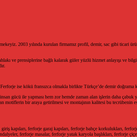
keyiz. 2003 yılında kurulan firmamız profil, demir, sac gibi ticari ürü
hlakı ve prensiplerine bağlı kalarak güler yüzlü hizmet anlayışı ve bilgisi
ır.
. Ferforje ise kökü fransızca olmakla birlikte Türkçe’de demir doğram
te insan gücü ile yapması hem zor hemde zaman alan işlerin daha çabuk ya
an motiflerin bir araya getirilmesi ve montajının kalitesi bu tecrübenin es
iriş kapıları, ferforje garaj kapıları, ferforje bahçe korkulukları, ferfo
andalyeler, ferforje masalar, ferforje yatak karyola başlıkları, ferforje ç