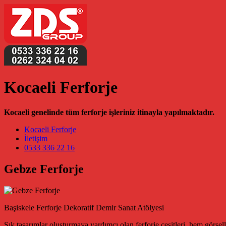
Kocaeli Ferforje
Kocaeli genelinde tüm ferforje işleriniz itinayla yapılmaktadır.
Main Navigation
Kocaeli Ferforje
İletişim
0533 336 22 16
Gebze Ferforje
Başiskele Ferforje Dekoratif Demir Sanat Atölyesi
Şık tasarımlar oluşturmaya yardımcı olan ferforje çeşitleri, hem görsel