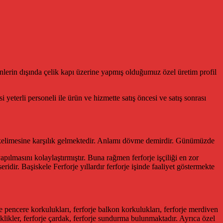
nlerin dışında çelik kapı üzerine yapmış olduğumuz özel üretim profil
 yeterli personeli ile ürün ve hizmette satış öncesi ve satış sonrası
a kelimesine karşılık gelmektedir. Anlamı dövme demirdir. Günümüzde
pılmasını kolaylaştırmıştır. Buna rağmen ferforje işçiliği en zor
eridir. Başiskele Ferforje yıllardır ferforje işinde faaliyet göstermekte
rje pencere korkulukları, ferforje balkon korkulukları, ferforje merdiven
içeklikler, ferforje çardak, ferforje sundurma bulunmaktadır. Ayrıca özel