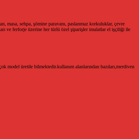
şamdan, masa, sehpa, şömine paravanı, paslanmaz korkuluklar, çevre
ı ve ferforje üzerine her türlü özel şiparişler imalatlar el işçiliği ile
 çok model üretile bilmektedir.kullanım alanlarından bazıları,merdiven