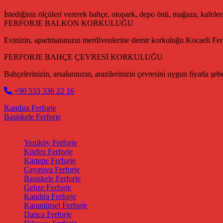
İstediğiniz ölçüleri vererek bahçe, otopark, depo önü, mağaza, kafeleri
FERFORJE BALKON KORKULUĞU
Evinizin, apartmanınızın merdivenlerine demir korkuluğu Kocaeli Fer
FERFORJE BAHÇE ÇEVRESİ KORKULUĞU
Bahçelerinizin, arsalarınızın, arazilerinizin çevresini uygun fiyatla
+90 533 336 22 16
Post navigation
Kandıra Ferforje
Başiskele Ferforje
Yeniköy Ferforje
Körfez Ferforje
Kartepe Ferforje
Çayırova Ferforje
Başiskele Ferforje
Gebze Ferforje
Kandıra Ferforje
Karamürsel Ferforje
Darıca Ferforje