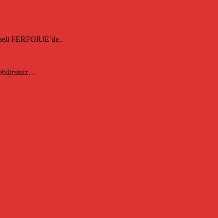
ocaeli FERFORJE’de..
ebilirsiniz…