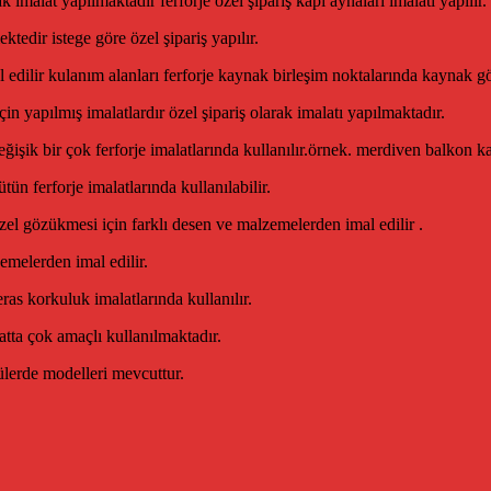
imalat yapılmaktadır ferforje özel şipariş kapı aynaları imalatı yapılır.
tedir istege göre özel şipariş yapılır.
l edilir kulanım alanları ferforje kaynak birleşim noktalarında kaynak g
çin yapılmış imalatlardır özel şipariş olarak imalatı yapılmaktadır.
ğişik bir çok ferforje imalatlarında kullanılır.örnek. merdiven balkon 
ün ferforje imalatlarında kullanılabilir.
zel gözükmesi için farklı desen ve malzemelerden imal edilir .
emelerden imal edilir.
as korkuluk imalatlarında kullanılır.
latta çok amaçlı kullanılmaktadır.
çülerde modelleri mevcuttur.