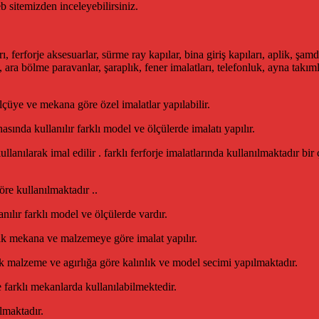
b sitemizden inceleyebilirsiniz.
rı, ferforje aksesuarlar, sürme ray kapılar, bina giriş kapıları, aplik, 
, ara bölme paravanlar, şaraplık, fener imalatları, telefonluk, ayna takımlar
lçüye ve mekana göre özel imalatlar yapılabilir.
asında kullanılır farklı model ve ölçülerde imalatı yapılır.
nılarak imal edilir . farklı ferforje imalatlarında kullanılmaktadır bir
öre kullanılmaktadır ..
nılır farklı model ve ölçülerde vardır.
cak mekana ve malzemeye göre imalat yapılır.
ak malzeme ve agırlığa göre kalınlık ve model secimi yapılmaktadır.
e farklı mekanlarda kullanılabilmektedir.
lmaktadır.