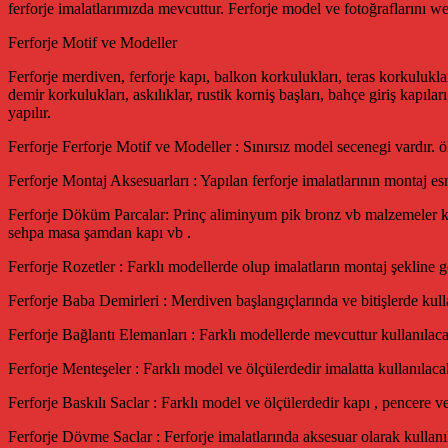
ferforje imalatlarımızda mevcuttur. Ferforje model ve fotoğraflarını we
Ferforje Motif ve Modeller
Ferforje merdiven, ferforje kapı, balkon korkulukları, teras korkulukla
demir korkulukları, askılıklar, rustik korniş başları, bahçe giriş kapıları
yapılır.
Ferforje Ferforje Motif ve Modeller : Sınırsız model secenegi vardır. ö
Ferforje Montaj Aksesuarları : Yapılan ferforje imalatlarının montaj esn
Ferforje Döküm Parcalar: Prinç aliminyum pik bronz vb malzemeler kulla
sehpa masa şamdan kapı vb .
Ferforje Rozetler : Farklı modellerde olup imalatların montaj şekline g
Ferforje Baba Demirleri : Merdiven başlangıçlarında ve bitişlerde kulla
Ferforje Bağlantı Elemanları : Farklı modellerde mevcuttur kullanıla
Ferforje Menteşeler : Farklı model ve ölçülerdedir imalatta kullanılac
Ferforje Baskılı Saclar : Farklı model ve ölçülerdedir kapı , pencere v
Ferforje Dövme Saclar : Ferforje imalatlarında aksesuar olarak kullanı